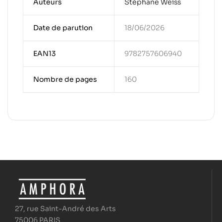
Auteurs
Stéphane Weiss
Date de parution
18/06/2026
EAN13
9782757606940
Nombre de pages
160
27, rue Saint-André des Arts
75006 PARIS