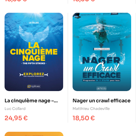
La cinquième nage –
Nager un crawl efficace
The Fifth Stroke
Luc Collard
Matthieu Chadeville
24,95
€
18,50
€