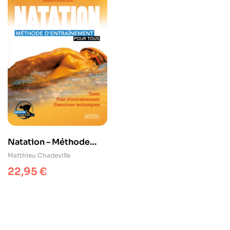
Natation – Méthode
d’entraînement pour
Matthieu Chadeville
tous
22,95
€