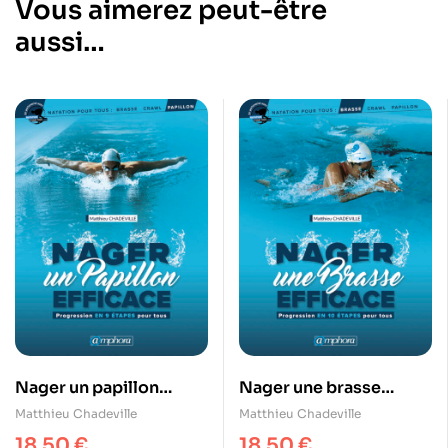
Vous aimerez peut-être
aussi…
Nager un papillon
Nager une brasse
efficace
efficace
Matthieu Chadeville
Matthieu Chadeville
18,50
€
18,50
€