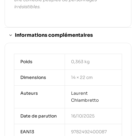
irrésistibles.
Informations complémentaires
Poids
0,363 kg
Dimensions
14 × 22 cm
Auteurs
Laurent
Chiambretto
Date de parution
16/10/2025
EAN13
9782492400087