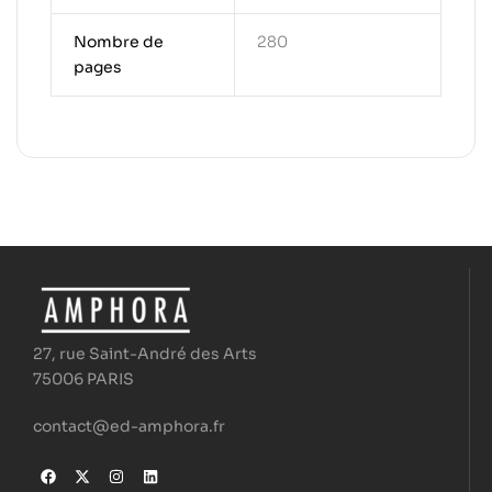
Nombre de
280
pages
27, rue Saint-André des Arts
75006 PARIS
contact@ed-amphora.fr