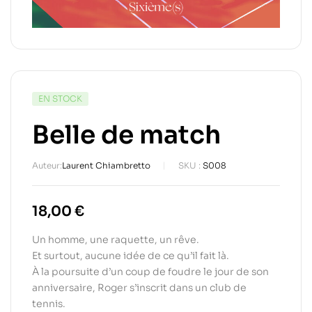
EN STOCK
Belle de match
Auteur:
Laurent Chiambretto
SKU :
S008
18,00
€
Un homme, une raquette, un rêve.
Et surtout, aucune idée de ce qu’il fait là.
À la poursuite d’un coup de foudre le jour de son
anniversaire, Roger s’inscrit dans un club de
tennis.