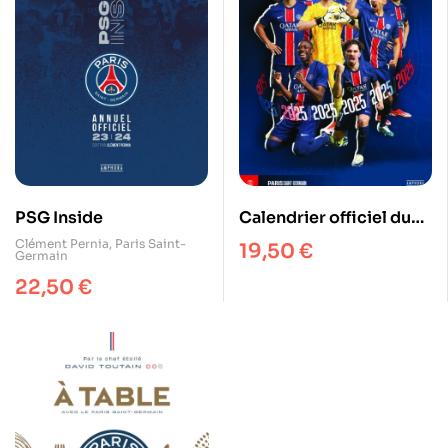
PSG Inside
Calendrier officiel du
Paris Saint-Germain
Clément Pernia
,
Paris Saint-
19,50
€
Germain
22,50
€