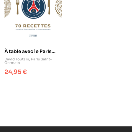
À table avec le Paris
Saint-Germain
David Toutain
,
Paris Saint-
Germain
24,95
€