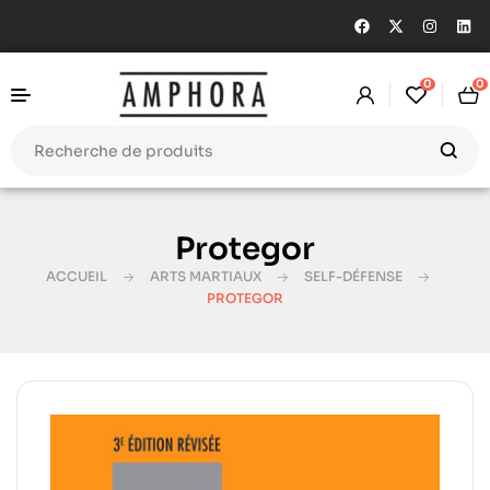
0
0
Protegor
ACCUEIL
ARTS MARTIAUX
SELF-DÉFENSE
PROTEGOR