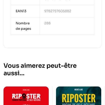
EAN13
9782757605882
Nombre
288
de pages
Vous aimerez peut-être
aussi…