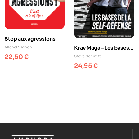
Stop aux agressions
Michel Vignon
Krav Maga – Les bases
de la self-défense
22,50
€
Steve Schmitt
24,95
€